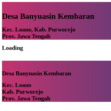
Desa Banyuasin Kembaran
Kec. Loano, Kab. Purworejo
Prov. Jawa Tengah
Loading
Desa Banyuasin Kembaran
Kec. Loano
Kab. Purworejo
Prov. Jawa Tengah