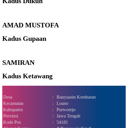
Kadus Dukuh
AMAD MUSTOFA
Kadus Gupaan
SAMIRAN
Kadus Ketawang
Desa
:
Banyuasin Kembaran
Kecamatan
:
Loano
Kabupaten
:
Purworejo
Provinsi
:
Jawa Tengah
Kode Pos
:
54181