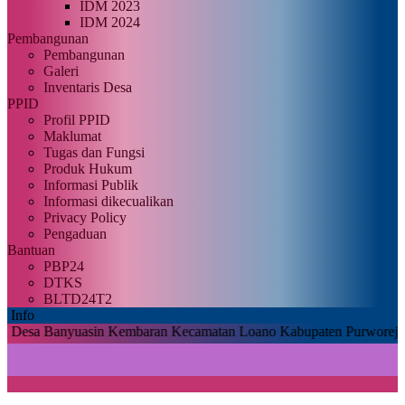
IDM 2023
IDM 2024
Pembangunan
Pembangunan
Galeri
Inventaris Desa
PPID
Profil PPID
Maklumat
Tugas dan Fungsi
Produk Hukum
Informasi Publik
Informasi dikecualikan
Privacy Policy
Pengaduan
Bantuan
PBP24
DTKS
BLTD24T2
Info
a Banyuasin Kembaran Kecamatan Loano Kabupaten Purworejo |
Untuk 