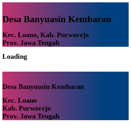
Desa Banyuasin Kembaran
Kec. Loano, Kab. Purworejo
Prov. Jawa Tengah
Loading
Desa Banyuasin Kembaran
Kec. Loano
Kab. Purworejo
Prov. Jawa Tengah