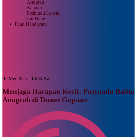
Anugrah
Rahayu
Posbindu Lansia
Ibu Hamil
Paud Handayani
07 Mei 2025
1.000 Kali
Menjaga Harapan Kecil: Posyandu Balita
Anugrah di Dusun Gupaan