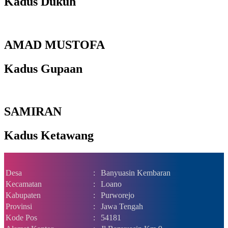
Kadus Dukuh
AMAD MUSTOFA
Kadus Gupaan
SAMIRAN
Kadus Ketawang
Desa
:
Banyuasin Kembaran
Kecamatan
:
Loano
Kabupaten
:
Purworejo
Provinsi
:
Jawa Tengah
Kode Pos
:
54181