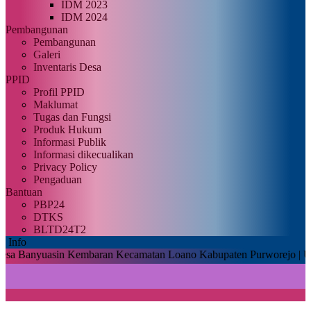
IDM 2023
IDM 2024
Pembangunan
Pembangunan
Galeri
Inventaris Desa
PPID
Profil PPID
Maklumat
Tugas dan Fungsi
Produk Hukum
Informasi Publik
Informasi dikecualikan
Privacy Policy
Pengaduan
Bantuan
PBP24
DTKS
BLTD24T2
Info
nyuasin Kembaran Kecamatan Loano Kabupaten Purworejo |
Untuk dapa