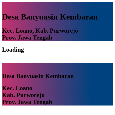
Desa Banyuasin Kembaran
Kec. Loano, Kab. Purworejo
Prov. Jawa Tengah
Loading
Desa Banyuasin Kembaran
Kec. Loano
Kab. Purworejo
Prov. Jawa Tengah