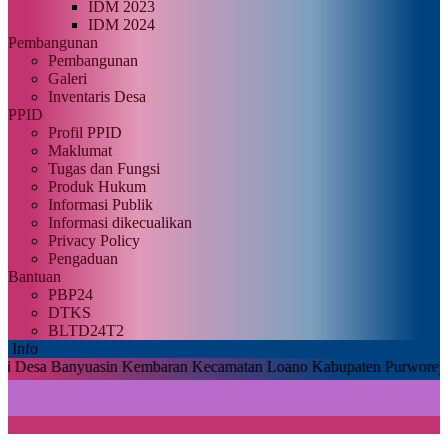
IDM 2023
IDM 2024
Pembangunan
Pembangunan
Galeri
Inventaris Desa
PPID
Profil PPID
Maklumat
Tugas dan Fungsi
Produk Hukum
Informasi Publik
Informasi dikecualikan
Privacy Policy
Pengaduan
Bantuan
PBP24
DTKS
BLTD24T2
Info
anyuasin Kembaran Kecamatan Loano Kabupaten Purworejo |
Untuk da