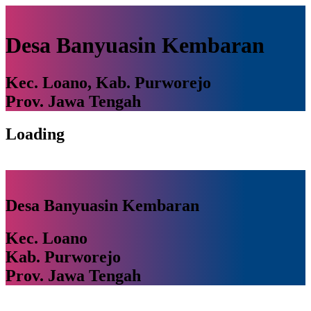
Desa Banyuasin Kembaran
Kec. Loano, Kab. Purworejo
Prov. Jawa Tengah
Loading
Desa Banyuasin Kembaran
Kec. Loano
Kab. Purworejo
Prov. Jawa Tengah