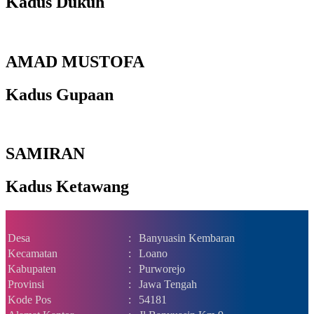
Kadus Dukuh
AMAD MUSTOFA
Kadus Gupaan
SAMIRAN
Kadus Ketawang
Desa
:
Banyuasin Kembaran
Kecamatan
:
Loano
Kabupaten
:
Purworejo
Provinsi
:
Jawa Tengah
Kode Pos
:
54181