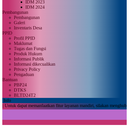
IDM 2023
IDM 2024
Pembangunan
Pembangunan
Galeri
Inventaris Desa
PPID
Profil PPID
Maklumat
Tugas dan Fungsi
Produk Hukum
Informasi Publik
Informasi dikecualikan
Privacy Policy
Pengaduan
Bantuan
PBP24
DTKS
BLTD24T2
Info
pat memanfaatkan fitur layanan mandiri, silakan menghubungi admin 