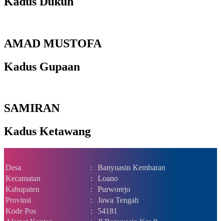
Kadus Dukuh
AMAD MUSTOFA
Kadus Gupaan
SAMIRAN
Kadus Ketawang
Desa
:
Banyuasin Kembaran
Kecamatan
:
Loano
Kabupaten
:
Purworejo
Provinsi
:
Jawa Tengah
Kode Pos
:
54181