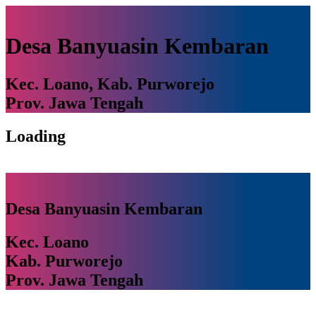
Desa Banyuasin Kembaran
Kec. Loano, Kab. Purworejo
Prov. Jawa Tengah
Loading
Desa Banyuasin Kembaran
Kec. Loano
Kab. Purworejo
Prov. Jawa Tengah