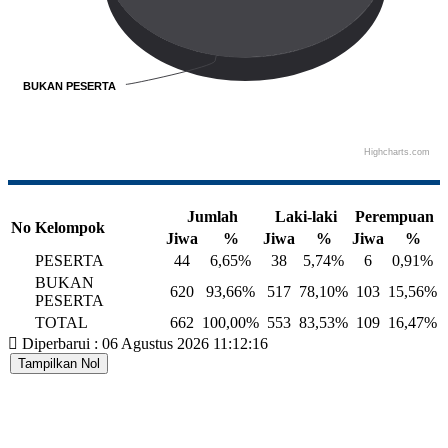
BUKAN PESERTA
BUKAN PESERTA
Highcharts.com
End of interactive chart.
Jumlah
Laki-laki
Perempuan
No
Kelompok
Jiwa
%
Jiwa
%
Jiwa
%
PESERTA
44
6,65%
38
5,74%
6
0,91%
BUKAN
620
93,66%
517
78,10%
103
15,56%
PESERTA
TOTAL
662
100,00%
553
83,53%
109
16,47%
Diperbarui : 06 Agustus 2026 11:12:16
Tampilkan Nol