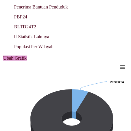
Penerima Bantuan Penduduk
PBP24
BLTD24T2
Statistik Lainnya
Populasi Per Wilayah
Ubah Grafik
Chart
Pie chart with 2 slices.
PESERTA
PESERTA