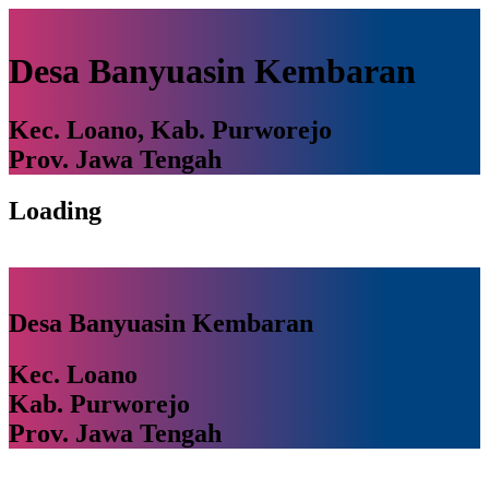
Desa Banyuasin Kembaran
Kec. Loano, Kab. Purworejo
Prov. Jawa Tengah
Loading
Desa Banyuasin Kembaran
Kec. Loano
Kab. Purworejo
Prov. Jawa Tengah