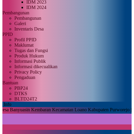
IDM 2023
IDM 2024
Pembangunan
Pembangunan
Galeri
Inventaris Desa
PPID
Profil PPID
Maklumat
Tugas dan Fungsi
Produk Hukum
Informasi Publik
Informasi dikecualikan
Privacy Policy
Pengaduan
Bantuan
PBP24
DTKS
BLTD24T2
Info
yuasin Kembaran Kecamatan Loano Kabupaten Purworejo |
Untuk dapat