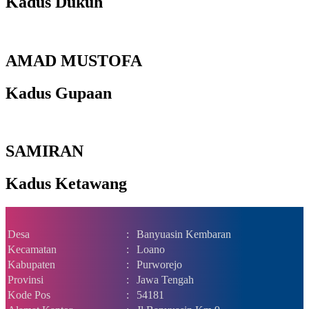
Kadus Dukuh
AMAD MUSTOFA
Kadus Gupaan
SAMIRAN
Kadus Ketawang
Desa
:
Banyuasin Kembaran
Kecamatan
:
Loano
Kabupaten
:
Purworejo
Provinsi
:
Jawa Tengah
Kode Pos
:
54181