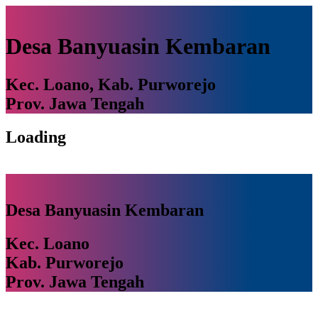
Desa Banyuasin Kembaran
Kec. Loano, Kab. Purworejo
Prov. Jawa Tengah
Loading
Desa Banyuasin Kembaran
Kec. Loano
Kab. Purworejo
Prov. Jawa Tengah