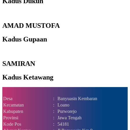
Kadus Dukuh
AMAD MUSTOFA
Kadus Gupaan
SAMIRAN
Kadus Ketawang
Desa
:
Banyuasin Kembaran
Kecamatan
:
Loano
Kabupaten
:
Purworejo
Provinsi
:
Jawa Tengah
Kode Pos
:
54181