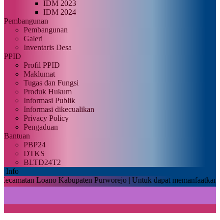
IDM 2023
IDM 2024
Pembangunan
Pembangunan
Galeri
Inventaris Desa
PPID
Profil PPID
Maklumat
Tugas dan Fungsi
Produk Hukum
Informasi Publik
Informasi dikecualikan
Privacy Policy
Pengaduan
Bantuan
PBP24
DTKS
BLTD24T2
Info
 Loano Kabupaten Purworejo |
Untuk dapat memanfaatkan fitur layana