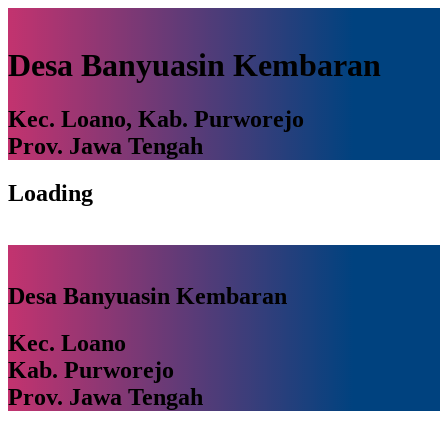
Desa Banyuasin Kembaran
Kec. Loano, Kab. Purworejo
Prov. Jawa Tengah
Loading
Desa Banyuasin Kembaran
Kec. Loano
Kab. Purworejo
Prov. Jawa Tengah