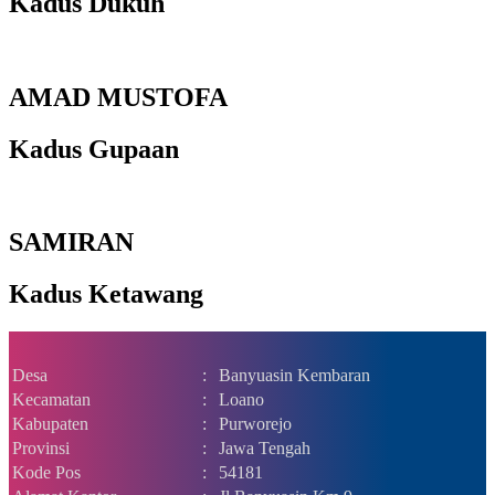
Kadus Dukuh
AMAD MUSTOFA
Kadus Gupaan
SAMIRAN
Kadus Ketawang
Desa
:
Banyuasin Kembaran
Kecamatan
:
Loano
Kabupaten
:
Purworejo
Provinsi
:
Jawa Tengah
Kode Pos
:
54181