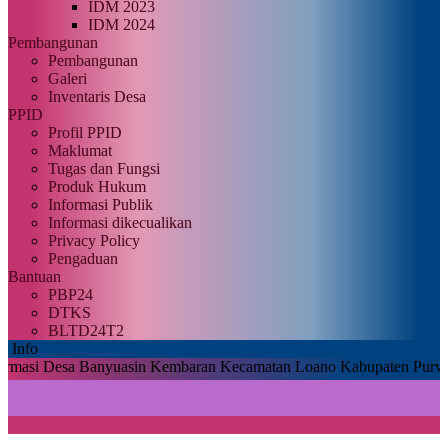
IDM 2023
IDM 2024
Pembangunan
Pembangunan
Galeri
Inventaris Desa
PPID
Profil PPID
Maklumat
Tugas dan Fungsi
Produk Hukum
Informasi Publik
Informasi dikecualikan
Privacy Policy
Pengaduan
Bantuan
PBP24
DTKS
BLTD24T2
Info
esa Banyuasin Kembaran Kecamatan Loano Kabupaten Purworejo |
Untu