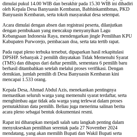
dimulai pukul 14.00 WIB dan berakhir pada 15.30 WIB ini dihadiri
oleh Kepala Desa Banyuasin Kembaran, Babhinkamtibmas, PKD
Banyuasin Kembaran, serta tokoh masyarakat desa setempat.
Acara dimulai dengan absen dan registrasi peserta, dilanjutkan
dengan pembukaan yang mencakup menyanyikan Lagu
Kebangsaan Indonesia Raya, mendengarkan jingle Pemilihan KPU
Kabupaten Purworejo, pembacaan doa, serta tata tertib rapat.
Pada rapat pleno terbuka tersebut, dipaparkan hasil rekapitulasi
DPSHP. Sebanyak 2 pemilih dinyatakan Tidak Memenuhi Syarat
(TMS) dan dihapus dari daftar pemilih, sementara 6 pemilih baru
berhasil ditambahkan setelah melalui proses verifikasi. Dengan
demikian, jumlah pemilih di Desa Banyuasin Kembaran kini
mencapai 1.533 orang.
Kepala Desa, Ahmad Abdul Azis, menekankan pentingnya
memastikan seluruh warga yang memenuhi syarat terdaftar, serta
menghimbau agar tidak ada warga yang terlewat dalam proses
pemutakhiran data pemilih. Beliau juga menerima salinan berita
acara pleno sebagai bentuk dokumentasi resmi.
Rapat ini diharapkan menjadi salah satu langkah penting dalam
menyukseskan pemilihan serentak pada 27 November 2024
mendatang, yang akan memilih Bupati dan Wakil Bupati serta